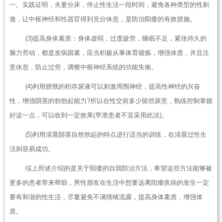
一。实践证明，夫妻分床，停止性生活一段时间，避免各种类型的性刺
激，让中枢神经和性器官得到充分休息，是防治阳痿的有效措施。
(3)提高身体素质：身体虚弱，过度疲劳，睡眠不足，紧张持久的
脑力劳动，都是发病因素，应当积极从事体育锻炼，增强体质，并且注
意休息，防止过劳，调整中枢神经系统的功能失衡。
(4)利用膀胱的积存尿液可以刺激周围神经，提高性神经的兴奋
性，增强阴茎的勃勃起能力?所以在性交前多少留些尿意，熟练控制掌握
好这一点，可以收到一定效果(早泄患者不宜采用此法)。
(5)利用清晨阴茎自然勃起的特点进行适当的训练，在清晨过性生
活则容易成功。
综上所述介绍的是关于阳痿的自我防治方法，希望这些方法能够被
更多的患者带来帮助，男性朋友在生活中想要远离阳痿疾病的发生一定
要有和谐的性生活，尽量避免不满情绪流露，提高身体素质，增强体
质。