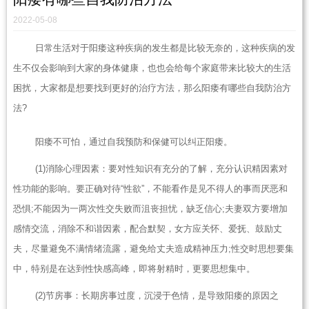
2022-05-08
日常生活对于阳痿这种疾病的发生都是比较无奈的，这种疾病的发
生不仅会影响到大家的身体健康，也也会给每个家庭带来比较大的生活
困扰，大家都是想要找到更好的治疗方法，那么阳痿有哪些自我防治方
法?
阳痿不可怕，通过自我预防和保健可以纠正阳痿。
(1)消除心理因素：要对性知识有充分的了解，充分认识精因素对
性功能的影响。要正确对待“性欲”，不能看作是见不得人的事而厌恶和
恐惧;不能因为一两次性交失败而沮丧担忧，缺乏信心;夫妻双方要增加
感情交流，消除不和谐因素，配合默契，女方应关怀、爱抚、鼓励丈
夫，尽量避免不满情绪流露，避免给丈夫造成精神压力;性交时思想要集
中，特别是在达到性快感高峰，即将射精时，更要思想集中。
(2)节房事：长期房事过度，沉浸于色情，是导致阳痿的原因之