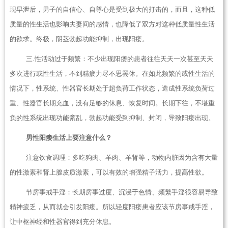
现早泄后，男子的自信心、自尊心是受到极大的打击的，而且，这种低
质量的性生活也影响夫妻间的感情，也降低了双方对这种低质量性生活
的欲求。终极，阴茎勃起功能抑制，出现阳痿。
三.性活动过于频繁：不少出现阳痿的患者往往天天一次甚至天天
多次进行或性生活，不到精疲力尽不思罢休。在如此频繁的或性生活的
情况下，性系统、性器官长期处于超负荷工作状态，造成性系统负荷过
重、性器官长期充血，没有足够的休息、恢复时间。长期下往，不堪重
负的性系统出现功能紊乱，勃起功能受到抑制、封闭，导致阳痿出现。
男性阳痿生活上要注意什么？
注意饮食调理：多吃狗肉、羊肉、羊肾等，动物内脏因为含有大量
的性激素和肾上腺皮质激素，可以有效的增强精子活力，提高性欲。
节房事戒手淫：长期房事过度、沉浸于色情、频繁手淫很容易导致
精神疲乏，从而就会引发阳痿。所以轻度阳痿患者应该节房事戒手淫，
让中枢神经和性器官得到充分休息。