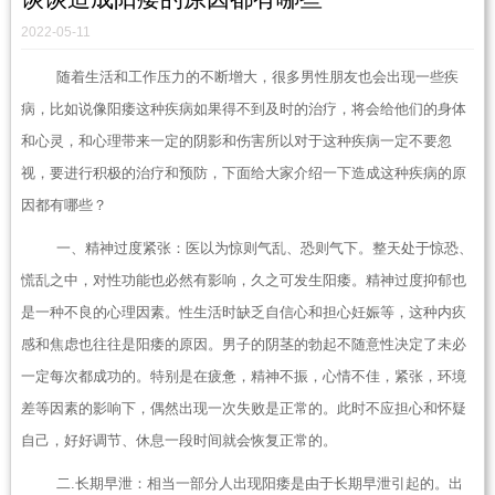
2022-05-11
随着生活和工作压力的不断增大，很多男性朋友也会出现一些疾
病，比如说像阳痿这种疾病如果得不到及时的治疗，将会给他们的身体
和心灵，和心理带来一定的阴影和伤害所以对于这种疾病一定不要忽
视，要进行积极的治疗和预防，下面给大家介绍一下造成这种疾病的原
因都有哪些？
一、精神过度紧张：医以为惊则气乱、恐则气下。整天处于惊恐、
慌乱之中，对性功能也必然有影响，久之可发生阳痿。精神过度抑郁也
是一种不良的心理因素。性生活时缺乏自信心和担心妊娠等，这种内疚
感和焦虑也往往是阳痿的原因。男子的阴茎的勃起不随意性决定了未必
一定每次都成功的。特别是在疲惫，精神不振，心情不佳，紧张，环境
差等因素的影响下，偶然出现一次失败是正常的。此时不应担心和怀疑
自己，好好调节、休息一段时间就会恢复正常的。
二.长期早泄：相当一部分人出现阳痿是由于长期早泄引起的。出