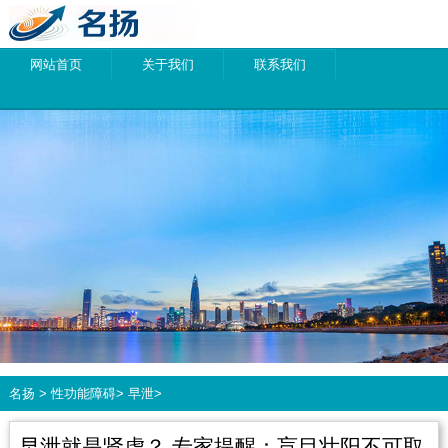
网站首页
关于我们
联系我们
名扬
>
性功能障碍
>
早泄
>
早泄就是肾虚？ 专家提醒：盲目壮阳不可取