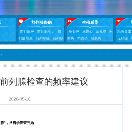
形
前列腺疾病
生殖感染
前列腺炎
前列腺肥大
前
龟头炎
尿道炎
睾丸炎
附
精液异常
列腺增生
前列腺痛
前列腺
睾炎
精囊炎
膀胱炎
无精症
囊肿
前列腺钙化
曲张
生
>
前列腺检查的频率建议
2026-05-10
腺”，从科学筛查开始