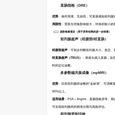
直肠指检（DRE）
优势
：操作简便、无创伤，可直接感知前列腺
局限性
：受医生经验影响较大，对体积较小的
（二）进阶检查项目（用于异常结果的进一步排查）
前列腺超声（经腹部/经直肠）
经腹部超声
：可初步判断前列腺大小、形态、
经直肠超声（TRUS）
：将探头插入直肠，近距
时的定位诊断。
多参数磁共振成像（mpMRI）
优势
：目前前列腺癌诊断的“金标准”，可清
90%以上。
适用场景
：PSA＞4ng/ml、直肠指检异常、
可实现前列腺癌的精准分期与风险评估。
前列腺穿刺活检