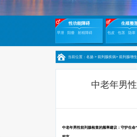
性功能障碍
生殖整
早泄
阳痿
射精障碍
包皮
包茎
隐睾
当前位置：
名扬
>
前列腺疾病
>
前列腺增
中老年男性
中老年男性前列腺检查的频率建议：守护生命“
前言