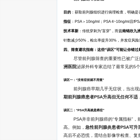
目的
：获取前列腺组织进行病理检查，明确是
指征
：PSA＞10ng/ml；PSA 4~10ng/ml
技术革新
：传统穿刺为“盲穿”，而
云南锦欣九
针数减少50%，检出率提升30%，并发症风
四、筛查避坑指南：这些“误区”可能让你错过
尽管前列腺筛查的重要性已被广泛
洲医院
泌尿外科专家总结了最常见的5个
误区一：“没有症状就不用查”
前列腺癌早期几乎无症状，当出现
期前列腺癌患者PSA升高但无任何不适
误区二：“PSA升高就是癌症”
PSA并非前列腺癌的“专属指标”
高。例如，
急性前列腺炎患者PSA可升至1
高后不必恐慌，需结合影像学检查、复