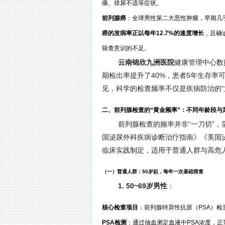
痛、排尿不适等症状。
前列腺癌
：全球男性第二大恶性肿瘤，早期几
癌的发病率正以每年12.7%的速度增长
，且确
筛查意识的不足。
云南锦欣九洲医院
健康管理中心数
期检出率提升了40%，患者5年生存率
见，科学的检查频率不仅是疾病防治的“
二、前列腺检查的“黄金频率”：不同年龄段与
前列腺检查的频率并非“一刀切”
国泌尿外科疾病诊断治疗指南》《美国泌
临床实践制定，适用于普通人群与高危
（一）普通人群：50岁起，每年一次基础筛查
1. 50~69岁男性
：
核心检查项目
：前列腺特异性抗原（PSA）检
PSA检测
：通过抽血测定血液中PSA浓度，正常参