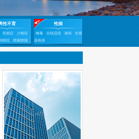
男性不育
性病
死精症
少精症
梅毒
尖锐湿疣
淋病
生殖
弱精症
精索静脉
器疱疹