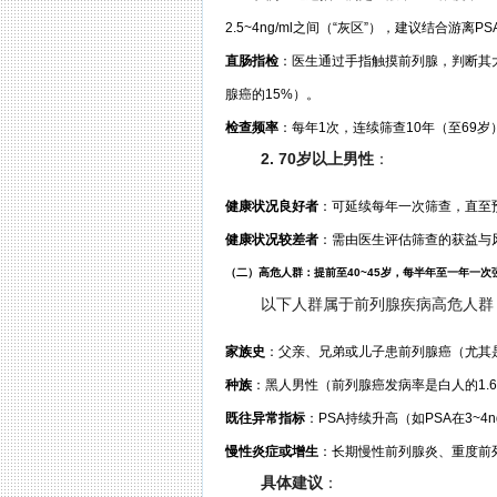
2.5~4ng/ml之间（“灰区”），建议结合游离PS
直肠指检
：医生通过手指触摸前列腺，判断其
腺癌的15%）。
检查频率
：每年1次，连续筛查10年（至69岁
2. 70岁以上男性
：
健康状况良好者
：可延续每年一次筛查，直至
健康状况较差者
：需由医生评估筛查的获益与
（二）高危人群：提前至40~45岁，每半年至一年一次
以下人群属于前列腺疾病高危人群
家族史
：父亲、兄弟或儿子患前列腺癌（尤其
种族
：黑人男性（前列腺癌发病率是白人的1.6
既往异常指标
：PSA持续升高（如PSA在3~
慢性炎症或增生
：长期慢性前列腺炎、重度前
具体建议
：