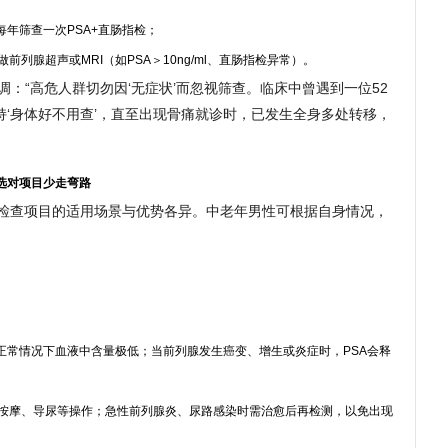
，每年筛查一次PSA+直肠指检；
列腺超声或MRI（如PSA＞10ng/ml、直肠指检异常）。
调：“高危人群切勿因‘无症状’而忽视筛查。临床中曾遇到一位52
‘身体好不用查’，直至出现骨痛就诊时，已发生全身多处转移，
选对项目少走弯路
同检查项目的适用场景与优势各异。中老年男性可根据自身情况，
正常情况下血液中含量极低；当前列腺发生癌变、增生或炎症时，PSA会释
腺按摩、导尿等操作；急性前列腺炎、尿路感染时需治愈后再检测，以免出现