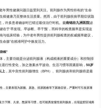
老年男性健康问题日益受到关注。前列腺作为男性特有的“生命
、生殖健康乃至整体生活质量。然而，由于前列腺疾病早期症状隐
足，许多患者确诊时已错过最佳治疗时机。
云南锦欣九洲医院
泌
键在于‘早发现、早诊断、早干预’，而科学的检查频率是实现这
指南与临床经验，为中老年男性提供前列腺检查的权威频率建议，
生命腺”在精准呵护中焕发活力。
防线”
体，主要功能是分泌前列腺液（构成精液的重要成分）和控制排
生退行性变化，加之激素水平波动、生活习惯等因素影响，
50岁
以上
，其中良性前列腺增生（BPH）、前列腺炎和前列腺癌是最
男性，主要表现为尿频、尿急、排尿困难等下尿路症状，严重时可引发尿潴
疫力下降、久坐、憋尿等习惯，也可能诱发慢性前列腺炎，出现盆腔区域疼