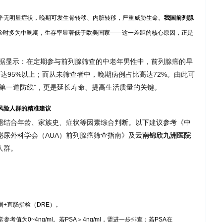
乎无明显症状，晚期可发生骨转移、内脏转移，严重威胁生命。
我国前列腺
诊时多为中晚期，生存率显著低于欧美国家——这一差距的核心原因，正是
据显示：在定期参与前列腺筛查的中老年男性中，前列腺癌的早
可达95%以上；而从未筛查者中，晚期病例占比高达72%。由此可
第一道防线”，更是延长寿命、提高生活质量的关键。
风险人群的精准建议
，需结合年龄、家族史、症状等因素综合判断。以下建议参考《中
尿外科学会（AUA）前列腺癌筛查指南》及
云南锦欣九洲医院
人群。
测+直肠指检（DRE）。
考值为0~4ng/ml。若PSA＞4ng/ml，需进一步排查；若PSA在