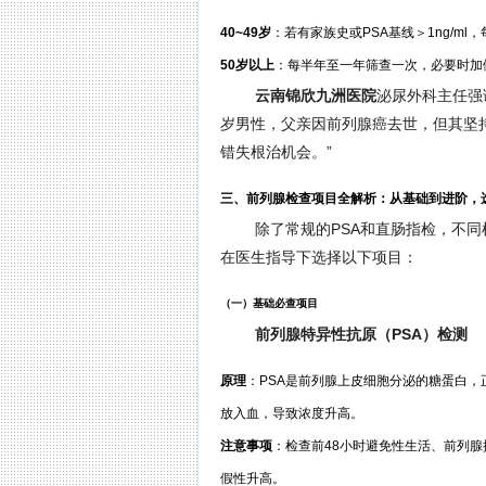
40~49岁
：若有家族史或PSA基线＞1ng/ml
50岁以上
：每半年至一年筛查一次，必要时加做前
云南锦欣九洲医院
泌尿外科主任强
岁男性，父亲因前列腺癌去世，但其坚持
错失根治机会。”
三、前列腺检查项目全解析：从基础到进阶，
除了常规的PSA和直肠指检，不
在医生指导下选择以下项目：
（一）基础必查项目
前列腺特异性抗原（PSA）检测
原理
：PSA是前列腺上皮细胞分泌的糖蛋白，
放入血，导致浓度升高。
注意事项
：检查前48小时避免性生活、前列
假性升高。