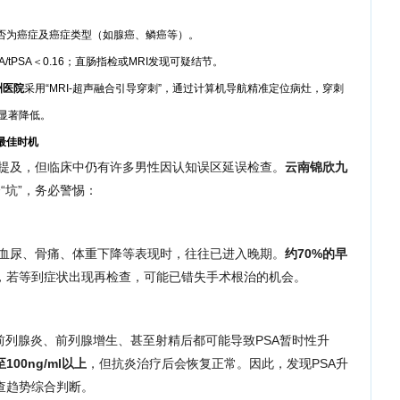
否为癌症及癌症类型（如腺癌、鳞癌等）。
且fPSA/tPSA＜0.16；直肠指检或MRI发现可疑结节。
洲医院
采用“MRI-超声融合引导穿刺”，通过计算机导航精准定位病灶，穿刺
险显著降低。
最佳时机
提及，但临床中仍有许多男性因认知误区延误检查。
云南锦欣九
“坑”，务必警惕：
血尿、骨痛、体重下降等表现时，往往已进入晚期。
约70%的早
，若等到症状出现再检查，可能已错失手术根治的机会。
，前列腺炎、前列腺增生、甚至射精后都可能导致PSA暂时性升
00ng/ml以上
，但抗炎治疗后会恢复正常。因此，发现PSA升
查趋势综合判断。