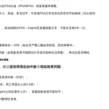
A/总PSA比值（fPSA/tPSA）或复查频率调整。
大小、质地、有无结节，可发现PSA正常但存在异常结节的病例（约占前列
）。若连续两次PSA＜2ng/ml且直肠指检正常，可延长至每2年一次。
预期寿命＜10年（如合并严重心脑血管疾病、恶性肿瘤等）。
风险（如高龄患者可能因治疗并发症影响生活质量），再决定是否继续。
强化筛查
，建议
提前筛查起始年龄
并
缩短检查间隔
：
是发病年龄＜65岁）；
倍，死亡率是白人的2.4倍）；
4ng/ml之间且逐年上升）、直肠指检发现可疑结节；
列腺增生患者。