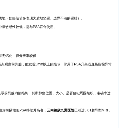
质地（如癌结节多表现为质地坚硬、边界不清的硬结）。
肿瘤敏感性较低，需与PSA联合使用。
有无钙化，但分辨率较低；
离观察前列腺，能发现5mm以上的结节，常用于PSA升高或直肠指检异常
晰显示前列腺内部结构，判断肿瘤位置、大小、是否侵犯周围组织，准确率达
既往穿刺阴性但PSA持续升高者；
云南锦欣九洲医院
已引进3.0T超导型MRI，