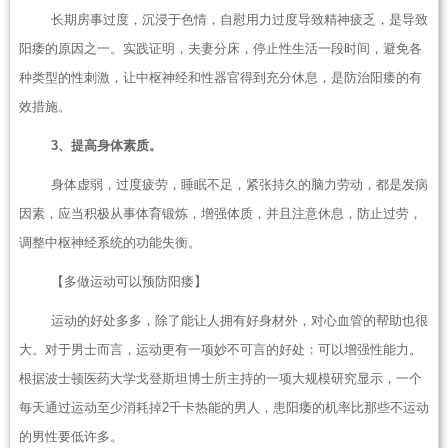
长期房事过度，沉浸于色情，自慰用力过度导致精神疲乏，是导致
阳痿的原因之一。实践证明，夫妻分床，停止性生活一段时间，避免各
种类型的性刺激，让中枢神经和性器官得到充分休息，是防治阳痿的有
效措施。
3、提高身体素质。
身体虚弱，过度疲劳，睡眠不足，紧张持久的脑力劳动，都是发病
因素，应当积极从事体育锻炼，增强体质，并且注意休息，防止过劳，
调整中枢神经系统的功能失衡。
【多做运动可以预防阳痿】
运动的好处多多，除了能让人拥有好身材外，对心血管的帮助也很
大。对于男士而言，运动更有一项妙不可言的好处：可以增强性能力。
根据波士顿医药大学戈登斯坦博士所主持的一项大规模研究显示，一个
每天通过运动至少消耗掉2千卡热能的男人，患阳痿的机率比那些不运动
的男性要低许多。