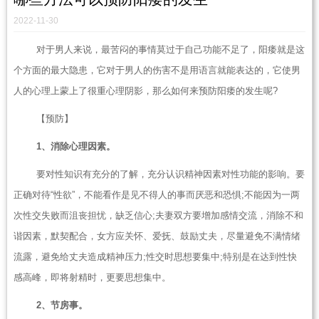
2022-11-30
对于男人来说，最苦闷的事情莫过于自己功能不足了，阳痿就是这
个方面的最大隐患，它对于男人的伤害不是用语言就能表达的，它使男
人的心理上蒙上了很重心理阴影，那么如何来预防阳痿的发生呢?
【预防】
1、消除心理因素。
要对性知识有充分的了解，充分认识精神因素对性功能的影响。要
正确对待“性欲”，不能看作是见不得人的事而厌恶和恐惧;不能因为一两
次性交失败而沮丧担忧，缺乏信心;夫妻双方要增加感情交流，消除不和
谐因素，默契配合，女方应关怀、爱抚、鼓励丈夫，尽量避免不满情绪
流露，避免给丈夫造成精神压力;性交时思想要集中;特别是在达到性快
感高峰，即将射精时，更要思想集中。
2、节房事。